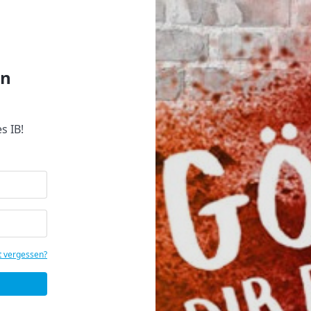
en
s IB!
t vergessen?